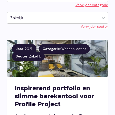
Verwijder categorie
Vacatures
Contact opnemen
Verwijder sector
Jaar:
2021
Categorie:
Webapplicaties
Sector:
Zakelijk
Inspirerend portfolio en
slimme berekentool voor
Profile Project