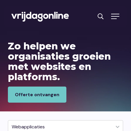
Producten
Zo helpen we
Diensten
organisaties
groeien
met websites en
PRFT® werkwijze
platforms.
Cases
Over ons
Offerte ontvangen
Branches
Reviews
Kennisbank