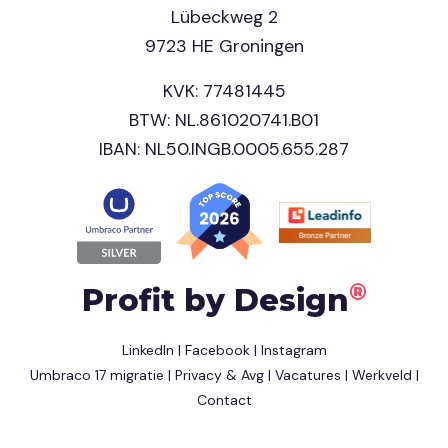
Lübeckweg 2
9723 HE Groningen
KVK: 77481445
BTW: NL.861020741.B01
IBAN: NL50.INGB.0005.655.287
®
Profit by Design
LinkedIn
|
Facebook
|
Instagram
Umbraco 17 migratie
|
Privacy & Avg
|
Vacatures
|
Werkveld
|
Contact