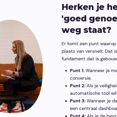
Herken je h
'goed genoeg
weg staat?
Er komt een punt waarop
plaats van versnelt. Dat
fundament dat is gebouwd
Punt 1:
Wanneer je mer
conversie.
Punt 2:
Als je veilighe
automatische tool wil
Punt 3:
Wanneer je da
een centraal dashboa
Punt 4:
Als je de beste