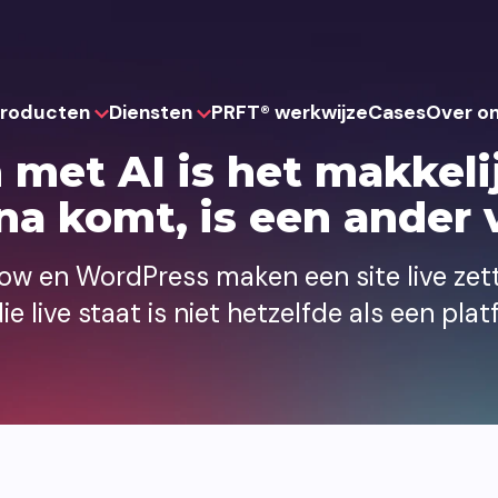
roducten
Diensten
PRFT® werkwijze
Cases
Over o
met AI is het makkelij
a komt, is een ander 
Websites
Strategie
Websh
low en WordPress maken een site live zet
Websites die je team zelf kan
Drie slimme Think-pakketten voor
Webshops die 
beheren en eenvoudig kan uitbreiden.
een sterk fundament.
en kunnen mee
ie live staat is niet hetzelfde als een pla
Portalen
UX & Design
AI
Digitale portalen die systemen
functioneel design voor optimale
AI-toepassinge
verbinden en processen overzichtelijk
prestaties.
automatiseren 