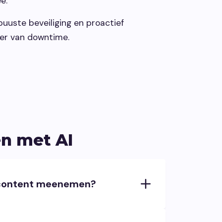
e.
obuuste beveiliging en proactief
kker van downtime.
n met AI
e content meenemen?