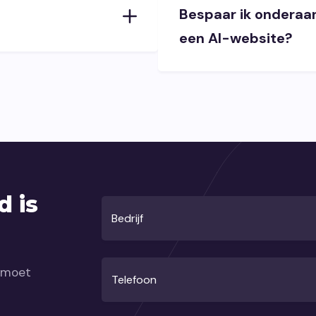
Bespaar ik onderaa
een AI-website?
d is
Bedrijf
w moet
Telefoon