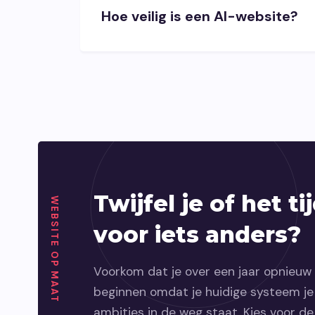
Hoe veilig is een AI-website?
Twijfel je of het tij
WEBSITE OP MAAT
voor iets anders?
Voorkom dat je over een jaar opnieu
beginnen omdat je huidige systeem je
ambities in de weg staat. Kies voor de