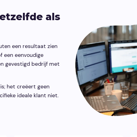
maken.
vindbaar make
hetzelfde als
Development
Webontwikkeling die past bij jouw
organisatie.
ten een resultaat zien
of een eenvoudige
en gevestigd bedrijf met
is; het creëert geen
fieke ideale klant niet.