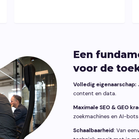
Een fundame
voor de toe
Volledig eigenaarschap:
J
content en data.
Maximale SEO & GEO kra
zoekmachines en AI-bots d
Schaalbaarheid
: Van een