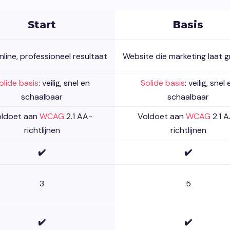
Start
Basis
nline, professioneel resultaat
Website die marketing laat g
olide basis
: veilig, snel en
Solide basis
: veilig, snel 
schaalbaar
schaalbaar
oldoet aan
WCAG
2.1 AA-
Voldoet aan
WCAG
2.1 
richtlijnen
richtlijnen
✔️
✔️
3
5
✔️
✔️