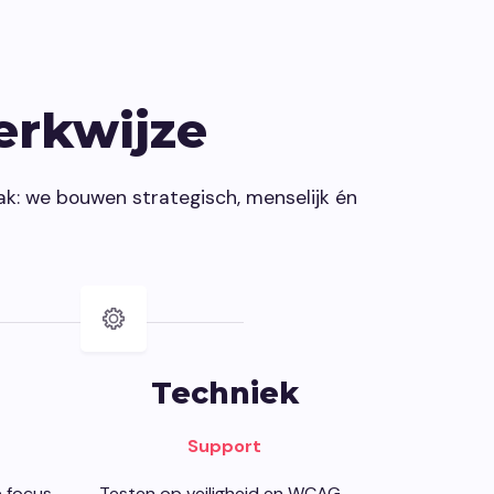
erkwijze
ak: we bouwen strategisch, menselijk én
Techniek
Support
e focus
Testen op veiligheid en WCAG-