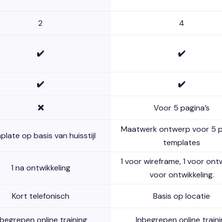
2
4
✔️
✔️
✔️
✔️
❌
Voor 5 pagina’s
Maatwerk ontwerp voor 5 
late op basis van huisstijl
templates
1 voor wireframe, 1 voor ontw
1 na ontwikkeling
voor ontwikkeling.
Kort telefonisch
Basis op locatie
nbegrepen online training
Inbegrepen online train