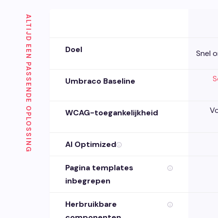
ALTIJD EEN PASSENDE OPLOSSING
Doel
Snel o
S
Umbraco Baseline
V
WCAG-toegankelijkheid
AI Optimized
Pagina templates
inbegrepen
Herbruikbare
componenten