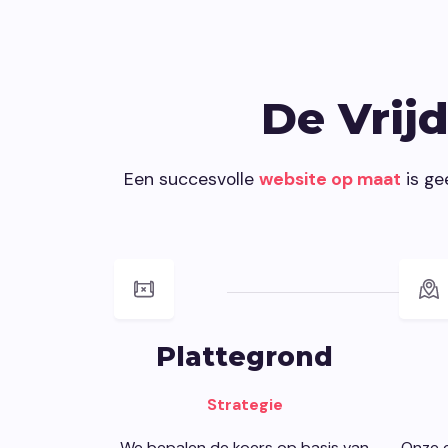
De Vrij
Een succesvolle
website op maat
is ge
Plattegrond
Strategie
We bepalen de koers op basis van
Onze e