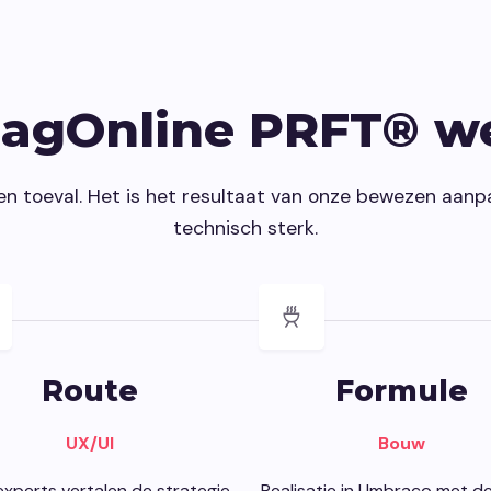
dagOnline PRFT® w
en toeval. Het is het resultaat van onze bewezen aanp
technisch sterk.
Route
Formule
UX/UI
Bouw
xperts vertalen de strategie
Realisatie in Umbraco met d