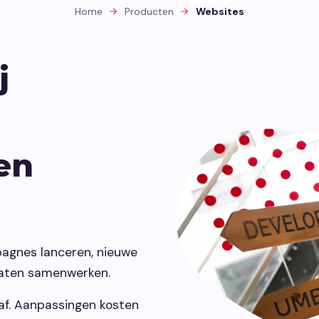
maken.
vindbaar make
Home
Producten
Websites
Development
j
Webontwikkeling die past bij jouw
organisatie.
en
pagnes lanceren, nieuwe
laten samenwerken.
 af. Aanpassingen kosten