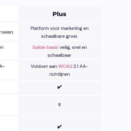
Plus
Platform voor marketing en
roeien.
schaalbare groei.
en
Solide basis
: veilig, snel en
schaalbaar
AA-
Voldoet aan
WCAG
2.1 AA-
richtlijnen
✔️
8
✔️