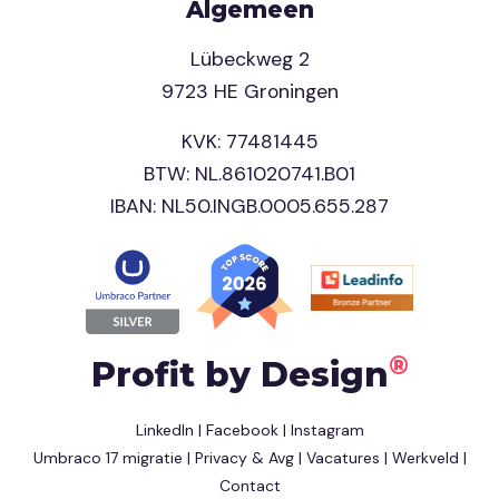
Algemeen
Lübeckweg 2
9723 HE Groningen
KVK: 77481445
BTW: NL.861020741.B01
IBAN: NL50.INGB.0005.655.287
®
Profit by Design
LinkedIn
|
Facebook
|
Instagram
Umbraco 17 migratie
|
Privacy & Avg
|
Vacatures
|
Werkveld
|
Contact