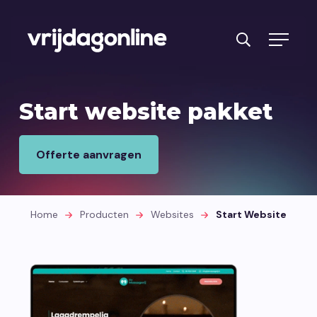
Producten
Start website pakket
Diensten
Offerte aanvragen
PRFT® werkwijze
Cases
Home
Producten
Websites
Start Website
Over ons
Branches
Reviews
Kennisbank