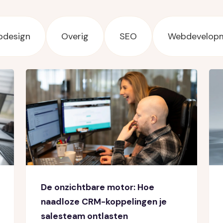
maken.
vindbaar make
design
Overig
SEO
Webdevelop
Development
Webontwikkeling die past bij jouw
organisatie.
De onzichtbare motor: Hoe
naadloze CRM-koppelingen je
salesteam ontlasten