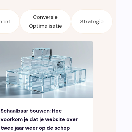
n.
Conversie
ment
Strategie
Leadinfo
Optimalisatie
Direct bedrijven herkennen op je
website. Perfect voor Sales!.
Schaalbaar bouwen: Hoe
voorkom je dat je website over
twee jaar weer op de schop