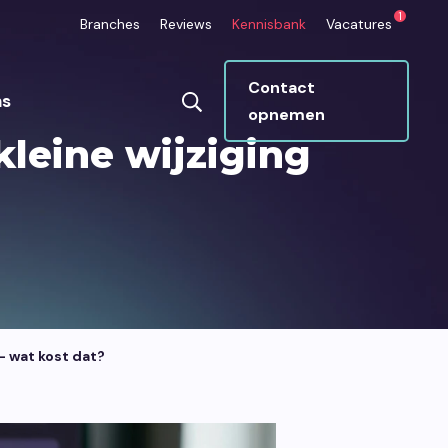
1
Branches
Reviews
Kennisbank
Vacatures
Contact
ns
opnemen
kleine wijziging
ops
Umbraco CMS
betrouwbaar draaien
Makkelijk beheren, super veilig, ideaal
groeien.
voor maatwerk.
— wat kost dat?
Marketing
n die je platform
Eén strategie die klopt van begin tot
en informatie beter
eind.