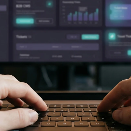
maken.
vindbaar make
Development
Webontwikkeling die past bij jouw
organisatie.