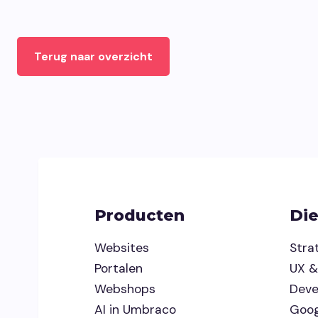
Terug naar overzicht
Producten
Di
Websites
Stra
Portalen
UX &
Webshops
Dev
AI in Umbraco
Goog