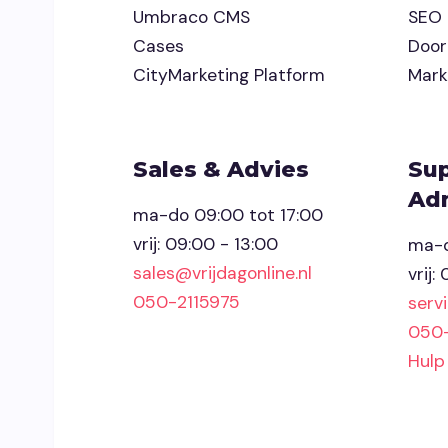
Umbraco CMS
SEO
Cases
Door
CityMarketing Platform
Mark
Sales & Advies
Su
Adm
ma-do 09:00 tot 17:00
vrij: 09:00 - 13:00
ma-d
sales@vrijdagonline.nl
vrij:
050-2115975
serv
050
Hulp