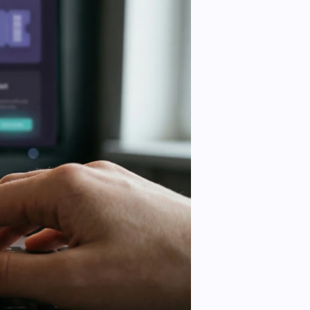
n.
Leadinfo
Direct bedrijven herkennen op je
website. Perfect voor Sales!.