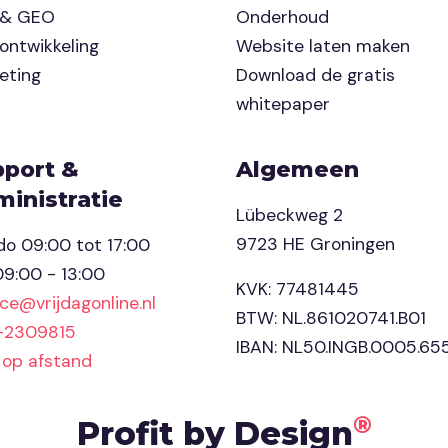
 & GEO
Onderhoud
ontwikkeling
Website laten maken
eting
Download de gratis
whitepaper
pport &
Algemeen
inistratie
Lübeckweg 2
9723 HE Groningen
o 09:00 tot 17:00
 09:00 - 13:00
KVK: 77481445
ice@vrijdagonline.nl
BTW: NL.861020741.B01
-2309815
IBAN: NL50.INGB.0005.65
 op afstand
®
Profit by Design