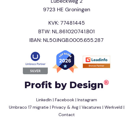
Lübeckweg 2
9723 HE Groningen
KVK: 77481445
BTW: NL.861020741.B01
IBAN: NL50.INGB.0005.655.287
®
Profit by Design
LinkedIn
|
Facebook
|
Instagram
Umbraco 17 migratie
|
Privacy & Avg
|
Vacatures
|
Werkveld
|
Contact