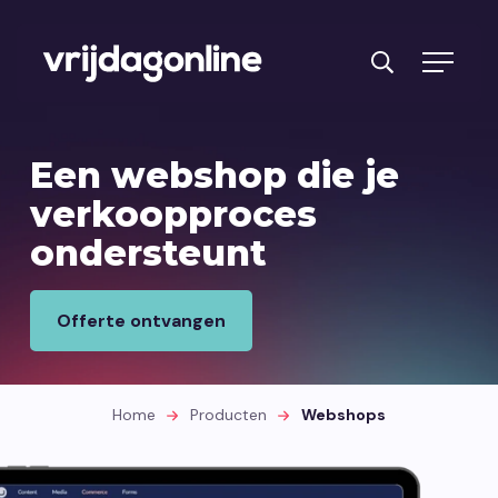
Producten
Een webshop die je
Diensten
verkoopproces
ondersteunt
PRFT® werkwijze
Cases
Offerte ontvangen
Over ons
Branches
Home
Producten
Webshops
Reviews
Kennisbank