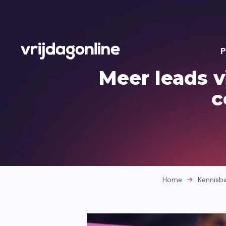
P
Meer leads v
c
Home
Kennisb