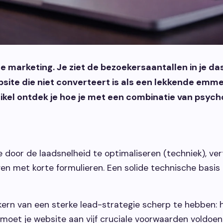
ne marketing. Je ziet de bezoekersaantallen in je das
ite die niet converteert is als een lekkende emmer: 
artikel ontdek je hoe je met een combinatie van psyc
te door de laadsnelheid te optimaliseren (techniek), v
n met korte formulieren. Een solide technische basis i
kern van een sterke lead-strategie scherp te hebben: h
 moet je website aan vijf cruciale voorwaarden voldoen