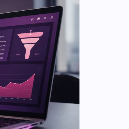
n.
Leadinfo
Direct bedrijven herkennen op je
website. Perfect voor Sales!.