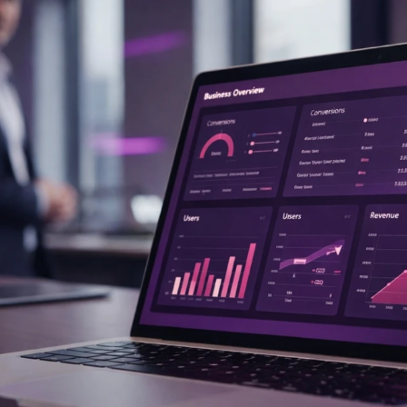
maken.
vindbaar make
Development
Webontwikkeling die past bij jouw
organisatie.