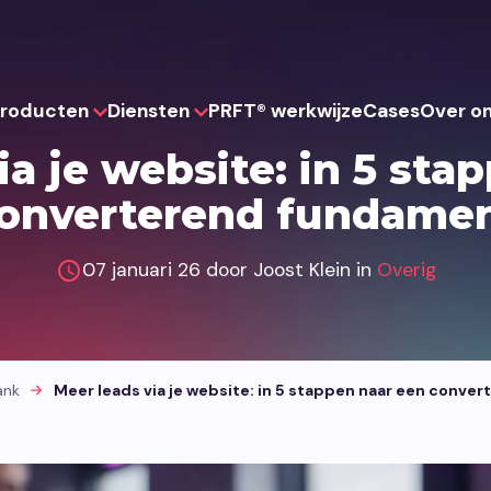
roducten
Diensten
PRFT® werkwijze
Cases
Over o
ia je website: in 5 sta
onverterend fundame
Websites
Strategie
Websh
Websites die je team zelf kan
Drie slimme Think-pakketten voor
Webshops die 
07 januari 26 door Joost Klein in
Overig
beheren en eenvoudig kan uitbreiden.
een sterk fundament.
en kunnen mee
ank
Meer leads via je website: in 5 stappen naar een conv
Portalen
UX & Design
AI
Digitale portalen die systemen
functioneel design voor optimale
AI-toepassinge
verbinden en processen overzichtelijk
prestaties.
automatiseren 