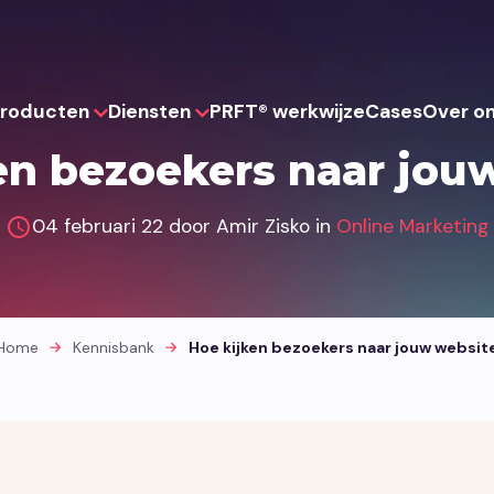
roducten
Diensten
PRFT® werkwijze
Cases
Over o
en bezoekers naar jou
Websites
Strategie
Websh
04 februari 22 door Amir Zisko in
Online Marketing
Websites die je team zelf kan
Drie slimme Think-pakketten voor
Webshops die 
beheren en eenvoudig kan uitbreiden.
een sterk fundament.
en kunnen mee
Home
Kennisbank
Hoe kijken bezoekers naar jouw websit
Portalen
UX & Design
AI
Digitale portalen die systemen
functioneel design voor optimale
AI-toepassinge
verbinden en processen overzichtelijk
prestaties.
automatiseren 