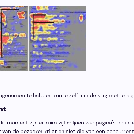
ingenomen te hebben kun je zelf aan de slag met je ei
ht
it moment zijn er ruim vijf miljoen webpagina's op int
van de bezoeker krijgt en niet die van een concurrent.