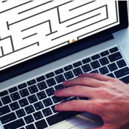
maken.
vindbaar make
Development
Webontwikkeling die past bij jouw
organisatie.