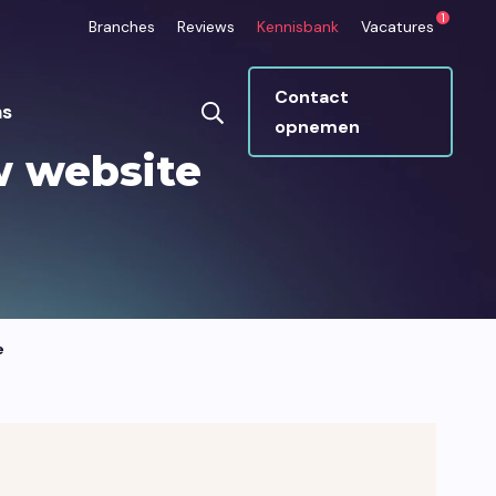
1
Branches
Reviews
Kennisbank
Vacatures
Contact
ns
opnemen
w website
ops
Umbraco CMS
betrouwbaar draaien
Makkelijk beheren, super veilig, ideaal
groeien.
voor maatwerk.
e
Marketing
n die je platform
Eén strategie die klopt van begin tot
en informatie beter
eind.