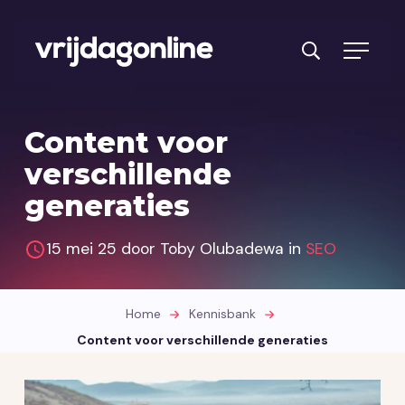
Producten
Content voor
Diensten
verschillende
generaties
PRFT® werkwijze
Cases
15 mei 25 door Toby Olubadewa in
SEO
Over ons
Home
Kennisbank
Branches
Content voor verschillende generaties
Reviews
Kennisbank