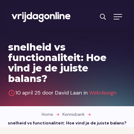
Producten
snelheid vs
Diensten
functionaliteit: Hoe
vind je de juiste
PRFT® werkwijze
balans?
Cases
10 april 25 door David Laan in
Webdesign
Over ons
Branches
Home
Kennisbank
Reviews
snelheid vs functionaliteit: Hoe vind je de juiste balans?
Kennisbank