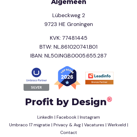
Algemeen
Lübeckweg 2
9723 HE Groningen
KVK: 77481445
BTW: NL.861020741.B01
IBAN: NL50.INGB.0005.655.287
®
Profit by Design
LinkedIn
|
Facebook
|
Instagram
Umbraco 17 migratie
|
Privacy & Avg
|
Vacatures
|
Werkveld
|
Contact