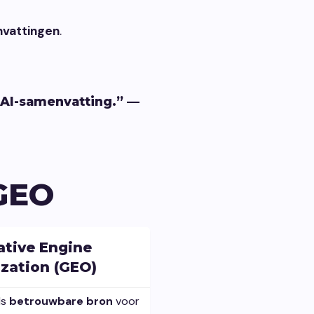
nvattingen
.
e AI-samenvatting.” —
 GEO
ative Engine
zation (GEO)
ls
betrouwbare bron
voor