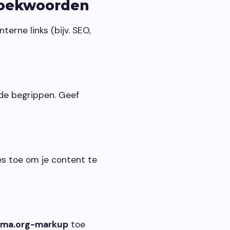
 zoekwoorden
terne links (bijv. SEO,
de begrippen. Geef
es toe om je content te
ma.org-markup
toe