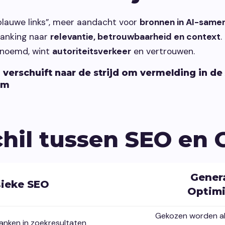
 blauwe links”, meer aandacht voor
bronnen in AI-same
ranking naar
relevantie, betrouwbaarheid en context
.
enoemd, wint
autoriteitsverkeer
en vertrouwen.
1 verschuift naar de strijd om vermelding in d
am
chil tussen SEO en
Gener
sieke SEO
Optimi
Gekozen worden a
anken in zoekresultaten