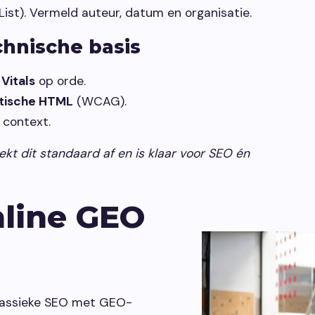
List). Vermeld auteur, datum en organisatie.
chnische basis
Vitals
op orde.
ntische HTML
(WCAG).
 context.
kt dit standaard af en is klaar voor SEO én
nline GEO
lassieke SEO met GEO-