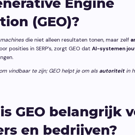
enerative Engine
tion (GEO)?
kmachines
die niet alleen resultaten tonen, maar zelf
a
or posities in SERP’s, zorgt GEO dat
AI-systemen jou
ngen.
om vindbaar te zijn; GEO helpt je om als
autoriteit
in h
s GEO belangrijk v
rs en bedrijven?