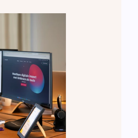
n.
Leadinfo
Direct bedrijven herkennen op je
website. Perfect voor Sales!.