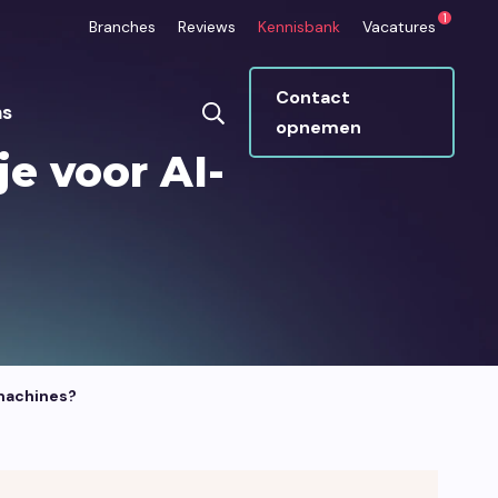
1
Branches
Reviews
Kennisbank
Vacatures
Contact
ns
opnemen
e voor AI-
ops
Umbraco CMS
betrouwbaar draaien
Makkelijk beheren, super veilig, ideaal
groeien.
voor maatwerk.
kmachines?
Marketing
n die je platform
Eén strategie die klopt van begin tot
en informatie beter
eind.