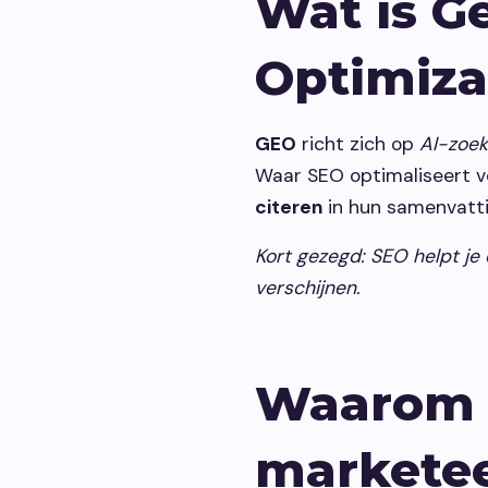
Wat is G
Optimiza
GEO
richt zich op
AI-zoe
Waar SEO optimaliseert vo
citeren
in hun samenvatti
Kort gezegd: SEO helpt je 
verschijnen.
Waarom i
marketee