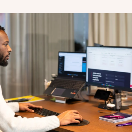
maken.
vindbaar make
Development
Webontwikkeling die past bij jouw
organisatie.