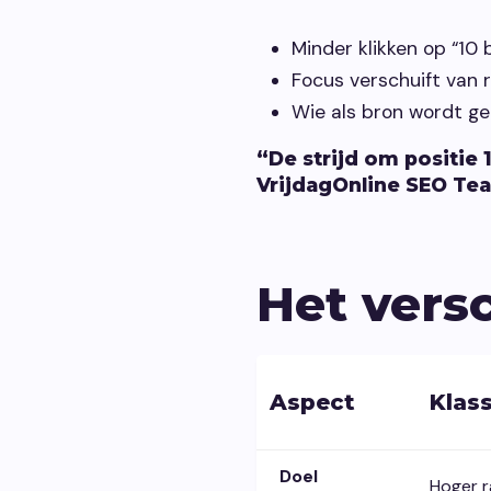
Minder klikken op “10
Focus verschuift van 
Wie als bron wordt g
“De strijd om positie 
VrijdagOnline SEO Te
Het vers
Aspect
Klas
Doel
Hoger r