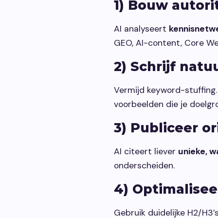
1) Bouw autori
AI analyseert
kennisnetw
GEO, AI-content, Core Web
2) Schrijf natu
Vermijd keyword-stuffing
voorbeelden die je doelgr
3) Publiceer o
AI citeert liever
unieke, w
onderscheiden.
4) Optimalisee
Gebruik duidelijke H2/H3’