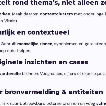
teit rond thema’s, niet alleen
erken
. Maak daarom
contentclusters
met onderlinge in
 Vitals).
urlijk en contextueel
. Gebruik
menselijke zinnen
, synoniemen en gerelateer
oep echt helpen.
riginele inzichten en cases
aardevolle
bronnen. Voeg cases, cijfers of expertquot
r bronvermelding & entiteiten
s, link naar betrouwbare externe bronnen en voeg
sche