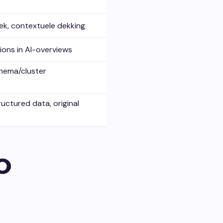
iek, contextuele dekking
ions in AI-overviews
thema/cluster
uctured data, original
O