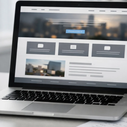
maken.
vindbaar make
Development
Webontwikkeling die past bij jouw
organisatie.