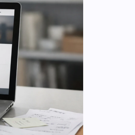
n.
Leadinfo
Direct bedrijven herkennen op je
website. Perfect voor Sales!.