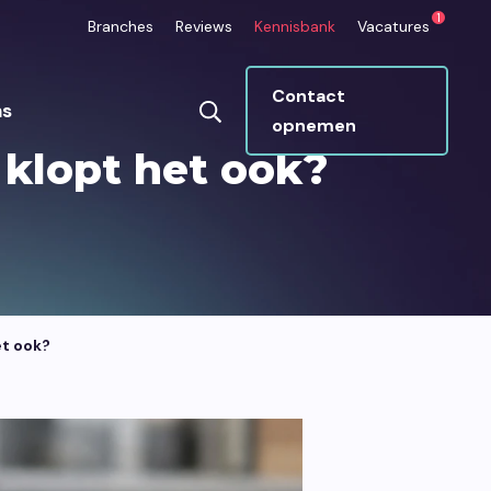
1
Branches
Reviews
Kennisbank
Vacatures
Contact
ns
opnemen
 klopt het ook?
ops
Umbraco CMS
betrouwbaar draaien
Makkelijk beheren, super veilig, ideaal
groeien.
voor maatwerk.
et ook?
Marketing
n die je platform
Eén strategie die klopt van begin tot
en informatie beter
eind.