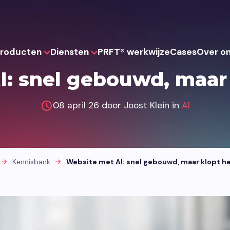
roducten
Diensten
PRFT® werkwijze
Cases
Over o
: snel gebouwd, maar
Websites
Strategie
Websh
08 april 26 door Joost Klein in
AI
Websites die je team zelf kan
Drie slimme Think-pakketten voor
Webshops die 
beheren en eenvoudig kan uitbreiden.
een sterk fundament.
en kunnen mee
Kennisbank
Website met AI: snel gebouwd, maar klopt h
Portalen
UX & Design
AI
Digitale portalen die systemen
functioneel design voor optimale
AI-toepassinge
verbinden en processen overzichtelijk
prestaties.
automatiseren 