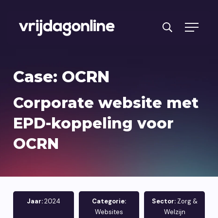
Producten
Case: OCRN
Diensten
Corporate website met
PRFT® werkwijze
EPD-koppeling voor
Cases
OCRN
Over ons
Branches
Reviews
Jaar:
2024
Categorie:
Sector:
Zorg &
Websites
Welzijn
Kennisbank