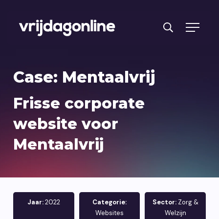
Producten
Case: Mentaalvrij
Diensten
Frisse corporate
PRFT® werkwijze
website voor
Cases
Mentaalvrij
Over ons
Branches
Reviews
Jaar:
2022
Categorie:
Sector:
Zorg &
Websites
Welzijn
Kennisbank