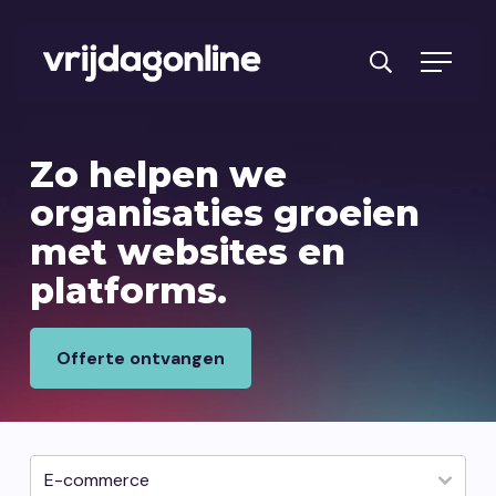
Producten
Zo helpen we
Diensten
organisaties
groeien
met websites en
PRFT® werkwijze
platforms.
Cases
Over ons
Offerte ontvangen
Branches
Reviews
Kennisbank