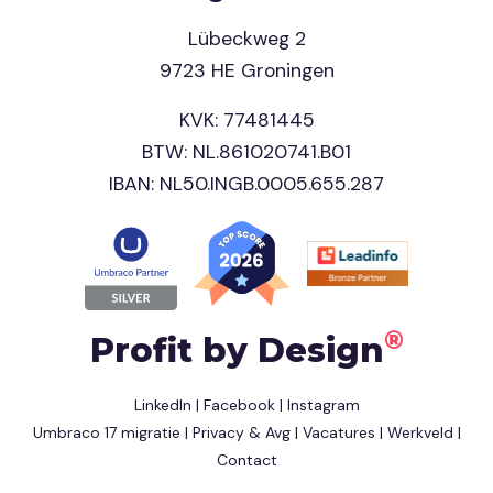
Lübeckweg 2
9723 HE Groningen
KVK: 77481445
BTW: NL.861020741.B01
IBAN: NL50.INGB.0005.655.287
®
Profit by Design
LinkedIn
|
Facebook
|
Instagram
Umbraco 17 migratie
|
Privacy & Avg
|
Vacatures
|
Werkveld
|
Contact