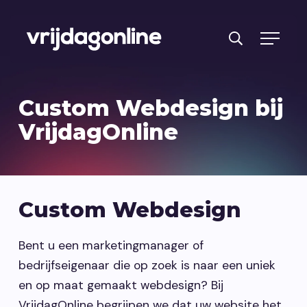
Producten
Custom Webdesign bij
Diensten
VrijdagOnline
PRFT® werkwijze
Cases
Custom Webdesign
Over ons
Branches
Bent u een marketingmanager of
bedrijfseigenaar die op zoek is naar een uniek
Reviews
en op maat gemaakt webdesign? Bij
Kennisbank
VrijdagOnline begrijpen we dat uw website het