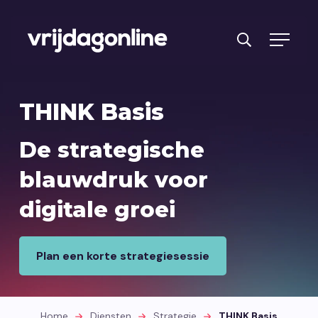
Producten
THINK Basis
Diensten
De strategische
PRFT® werkwijze
blauwdruk voor
Cases
digitale groei
Over ons
Branches
Plan een korte strategiesessie
Reviews
Kennisbank
Home
Diensten
Strategie
THINK Basis