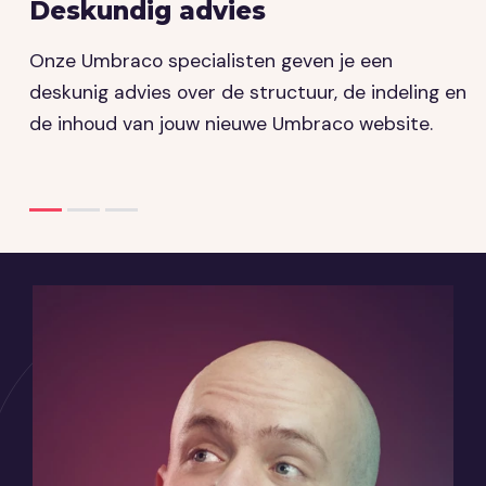
Deskundig advies
M
Onze Umbraco specialisten geven je een
D
deskunig advies over de structuur, de indeling en
s
de inhoud van jouw nieuwe Umbraco website.
i
f