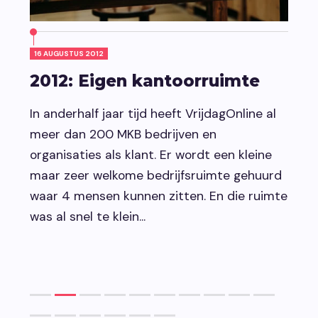
16 AUGUSTUS 2012
7 FEBR
2012: Eigen kantoorruimte
201
nt -
In anderhalf jaar tijd heeft VrijdagOnline al
Het w
kel
meer dan 200 MKB bedrijven en
succ
t
organisaties als klant. Er wordt een kleine
onze 
maar zeer welkome bedrijfsruimte gehuurd
loon
waar 4 mensen kunnen zitten. En die ruimte
aanv
was al snel te klein...
ste