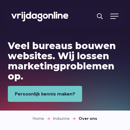
Problemen
Veel bureaus bouwen
Aanbod
websites.
Wij lossen
marketingproblemen
Branches
op.
Cases
Intake
Persoonlijk kennis maken?
Over ons
Home
Industrie
Over ons
Contact opnemen