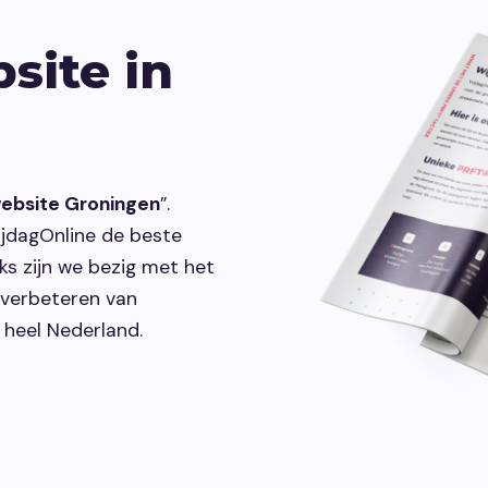
maken.
vindbaar make
site in
Development
Webontwikkeling die past bij jouw
organisatie.
ebsite Groningen
”.
ijdagOnline de beste
ks zijn we bezig met het
 verbeteren van
 heel Nederland.