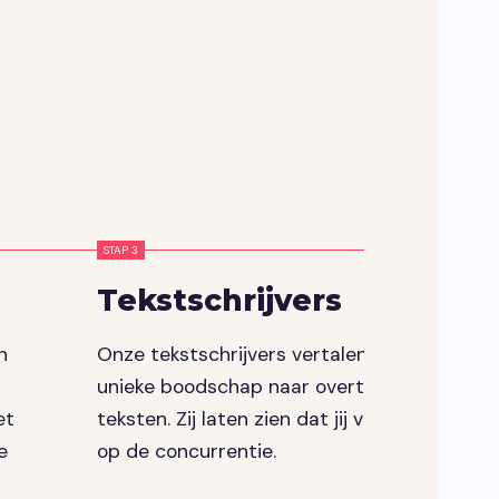
STAP 3
Tekstschrijvers
n
Onze tekstschrijvers vertalen jouw
unieke boodschap naar overtuigende
et
teksten. Zij laten zien dat jij voor loopt
e
op de concurrentie.