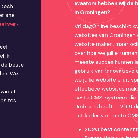
Waarom hebben wij de 
 toch
in Groningen?
r snel
atwerk
VrijdagOnline beschikt 
websites van Groningen o
website maken, maar ook
eel
over hoe we jullie kunnen
lijk
meeste succes kunnen la
e de beste
gebruik van innovatieve
len. We
we jullie website eruit s
effectieve websites make
vanuit
beste CMS-systeem die e
ebsites
Umbraco heeft in 2019 dr
het kader van beste CM
2020 best content