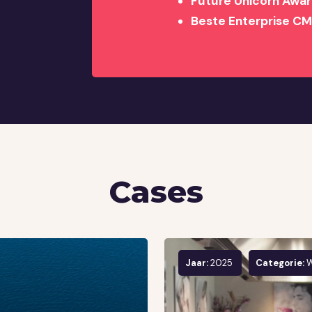
Future Unicorn Awa
Beste Enterprise C
Cases
Jaar:
2025
Categorie:
W