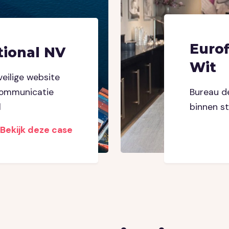
Euro
tional NV
Wit
veilige website
tcommunicatie
Bureau d
l
binnen s
Bekijk deze case