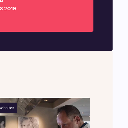
rd
MS 2019
ebsites