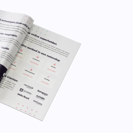
n.
Leadinfo
Direct bedrijven herkennen op je
website. Perfect voor Sales!.