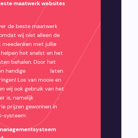
beste maatwerk websites
over de beste maatwerk
mdat wij niet alleen de
 meedenken met jullie
 helpen het snelst en het
ten behalen. Door het
 en handige
modules
laten
pringen! Los van mooie en
n wij ook gebruik van het
r is, namelijk
Umbraco
.
ie prijzen gewonnen in
S-systeem:
 managementsysteem