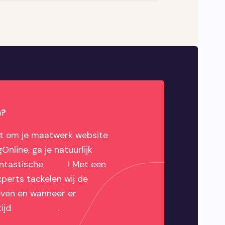
n?
bt om je maatwerk website
Online, ga je natuurlijk
antastische
team
! Met een
perts tackelen wij de
geven en wanneer er
tijd
bereikbaar
.