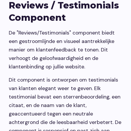
Reviews / Testimonials
Vacatures
Component
Contact opnemen
De "Reviews/Testimonials" component biedt
een gestroomlijnde en visueel aantrekkelijke
manier om klantenfeedback te tonen. Dit
verhoogt de geloofwaardigheid en de
klantenbinding op jullie website.
Dit component is ontworpen om testimonials
van klanten elegant weer te geven. Elk
testimonial bevat een sterrenbeoordeling, een
citaat, en de naam van de klant,
geaccentueerd tegen een neutrale
achtergrond die de leesbaarheid verbetert. De
component is responsief en past zich aan