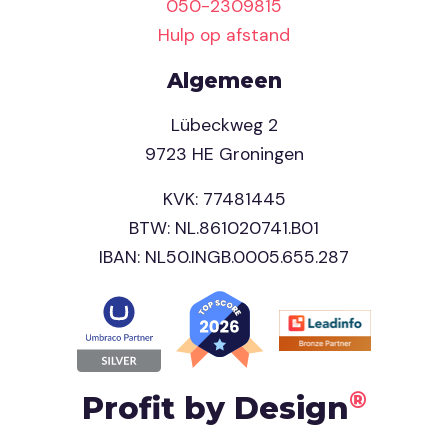
050-2309815
Hulp op afstand
Algemeen
Lübeckweg 2
9723 HE Groningen
KVK: 77481445
BTW: NL.861020741.B01
IBAN: NL50.INGB.0005.655.287
®
Profit by Design