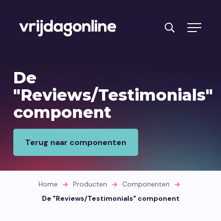
Producten
De
Diensten
"Reviews/Testimonials"
component
PRFT® werkwijze
Cases
Terug naar componenten
Over ons
Branches
Home
Producten
Componenten
Reviews
De "Reviews/Testimonials" component
Kennisbank