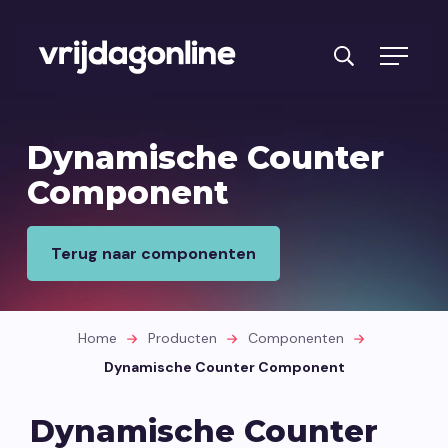
Producten
Dynamische Counter
Diensten
Component
PRFT® werkwijze
Terug naar componenten
Cases
Over ons
Home
Producten
Componenten
Branches
Dynamische Counter Component
Reviews
Dynamische Counter
Kennisbank