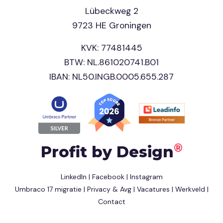
Lübeckweg 2
9723 HE Groningen
KVK: 77481445
BTW: NL.861020741.B01
IBAN: NL50.INGB.0005.655.287
®
Profit by Design
LinkedIn
|
Facebook
|
Instagram
Umbraco 17 migratie
|
Privacy & Avg
|
Vacatures
|
Werkveld
|
Contact