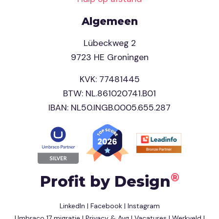
Algemeen
Lübeckweg 2
9723 HE Groningen
KVK: 77481445
BTW: NL.861020741.B01
IBAN: NL50.INGB.0005.655.287
®
Profit by Design
LinkedIn
|
Facebook
|
Instagram
Umbraco 17 migratie
|
Privacy & Avg
|
Vacatures
|
Werkveld
|