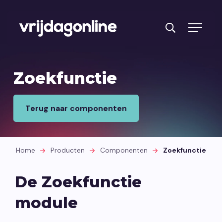
Producten
Zoekfunctie
Diensten
Terug naar componenten
PRFT® werkwijze
Cases
Home
Producten
Componenten
Zoekfunctie
Over ons
Branches
De Zoekfunctie
Reviews
module
Kennisbank