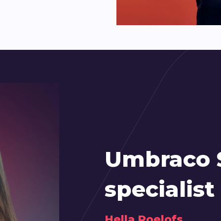
Umbraco 
specialist
Hella Roelofs