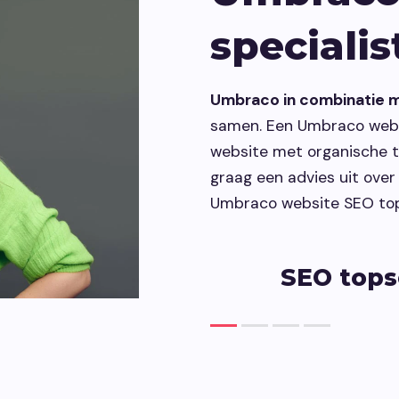
maken.
vindbaar make
specialis
Development
Umbraco in combinatie 
Webontwikkeling die past bij jouw
samen. Een Umbraco websi
organisatie.
website met organische t
graag een advies uit ove
Umbraco website SEO top
et Umbraco
Umbrac