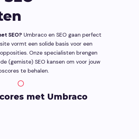
n.
ten
Leadinfo
met SEO?
Umbraco en SEO gaan perfect
Direct bedrijven herkennen op je
te vormt een solide basis voor een
website. Perfect voor Sales!.
opposities. Onze specialisten brengen
r de (gemiste) SEO kansen om voor jouw
scores te behalen.
o SEO proof CMS
U