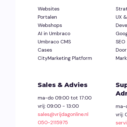
Websites
Stra
Portalen
UX &
Webshops
Dev
AI in Umbraco
Goog
Umbraco CMS
SEO
Cases
Door
CityMarketing Platform
Mark
Sales & Advies
Su
Adm
ma-do 09:00 tot 17:00
vrij: 09:00 - 13:00
ma-d
sales@vrijdagonline.nl
vrij:
050-2115975
serv