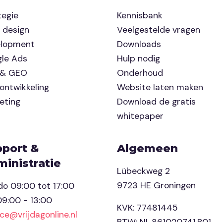
tegie
Kennisbank
 design
Veelgestelde vragen
elopment
Downloads
le Ads
Hulp nodig
 & GEO
Onderhoud
ontwikkeling
Website laten maken
eting
Download de gratis
whitepaper
pport &
Algemeen
inistratie
Lübeckweg 2
9723 HE Groningen
o 09:00 tot 17:00
 09:00 - 13:00
KVK: 77481445
ice@vrijdagonline.nl
BTW: NL.861020741.B01