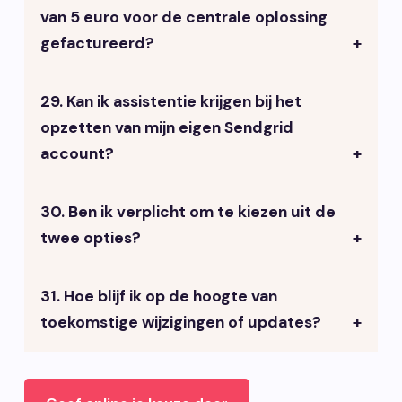
van 5 euro voor de centrale oplossing
op de manier waarop e-mails worden
gefactureerd?
verzonden, niet op de formulieren zelf.
29. Kan ik assistentie krijgen bij het
Deze wordt direct na de implementatie
opzetten van mijn eigen Sendgrid
toegevoegd aan je reguliere factuur
account?
van VrijdagOnline.
30. Ben ik verplicht om te kiezen uit de
We kunnen jullie telefonisch assisteren
twee opties?
voor het aanmaken van een eigen
Sendgrid account. Nadat je de
credentials van je account hebt
31. Hoe blijf ik op de hoogte van
E-mail is een essentieel onderdeel van
doorgegeven, implementeren wij code
toekomstige wijzigingen of updates?
een website. We adviseren sterk om
op jouw website en doorlopen we
een keuze te maken tussen de twee
gezamenlijk de test. Hou er wel
opties. Voor het versturen van
VrijdagOnline zal je informeren via e-
rekening mee dat de implementatie