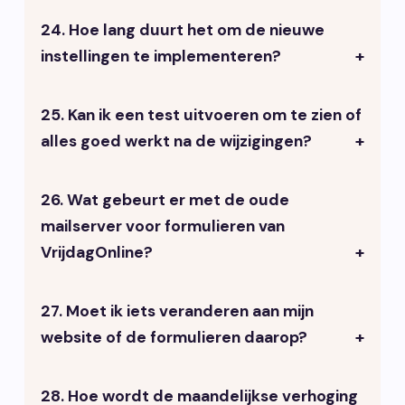
de betrouwbaarheid en compatibiliteit.
24. Hoe lang duurt het om de nieuwe
VrijdagOnline staat klaar om je te
instellingen te implementeren?
ondersteunen bij technische
problemen.
25. Kan ik een test uitvoeren om te zien of
Het implementeren en testen kost ons
alles goed werkt na de wijzigingen?
een uur, maar de exacte tijd kan
variëren afhankelijk van het aantal
domeinen en de gekozen optie.
26. Wat gebeurt er met de oude
Ja, we adviseren om na de aanpassing
mailserver voor formulieren van
een formulier als test in te vullen om de
VrijdagOnline?
correcte werking vast te stellen.
27. Moet ik iets veranderen aan mijn
Deze zal uitgefaseerd worden zodra
website of de formulieren daarop?
alle klanten zijn overgestapt naar de
nieuwe oplossing.
28. Hoe wordt de maandelijkse verhoging
Nee, de wijzigingen hebben betrekking