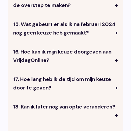
de overstap te maken?
e-mails die automatisch via de
formulieren op je website worden
verzonden.
15. Wat gebeurt er als ik na februari 2024
Nee, als je voor de centrale
nog geen keuze heb gemaakt?
VrijdagOnline oplossing kiest, wordt
alles voor je geregeld. Als je voor je
eigen Sendgrid account kiest, is
16. Hoe kan ik mijn keuze doorgeven aan
Je huidige installatie blijft actief, maar
basiskennis handig, want je moet het
VrijdagOnline?
je zult waarschijnlijk problemen
account zelf inrichten op Sendgrid.
ondervinden met de bezorging van e-
mails vanuit je website.
17. Hoe lang heb ik de tijd om mijn keuze
Je kunt je keuze doorgeven via de link
door te geven?
in de e-mail.
18. Kan ik later nog van optie veranderen?
Het is belangrijk om dit zo snel mogelijk
te doen, omdat de aanpassingen op
volgorde van binnenkomst worden