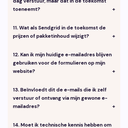
dag verstuur, maar dat in de toekomst
(een uur werk).
toeneemt?
11. Wat als Sendgrid in de toekomst de
Je kunt starten met het gratis pakket
prijzen of pakketinhoud wijzigt?
van Sendgrid, maar als je meer gaat
versturen, kun je overstappen op een
betaald pakket of de centrale
12. Kan ik mijn huidige e-mailadres blijven
Je moet dan besluiten of je bij Sendgrid
VrijdagOnline oplossing overwegen.
gebruiken voor de formulieren op mijn
blijft en de nieuwe kosten accepteert,
website?
of dat je overstapt op een andere
oplossing.
13. Beïnvloedt dit de e-mails die ik zelf
Ja, de wijzigingen hebben voornamelijk
verstuur of ontvang via mijn gewone e-
betrekking op hoe de e-mails
mailadres?
verzonden worden, niet op de e-
mailadressen zelf.
14. Moet ik technische kennis hebben om
Nee, dit heeft alleen betrekking op de