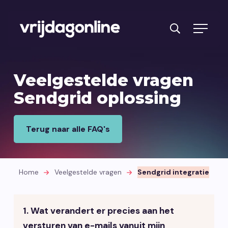
Producten
Veelgestelde vragen
Diensten
Sendgrid oplossing
PRFT® werkwijze
Terug naar alle FAQ's
Cases
Over ons
Home
Veelgestelde vragen
Sendgrid integratie
Branches
Reviews
1. Wat verandert er precies aan het
Kennisbank
versturen van e-mails vanuit mijn