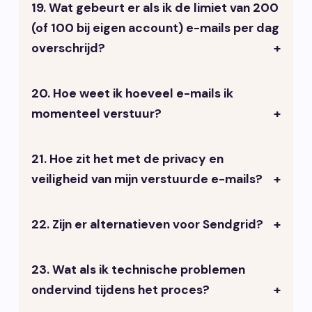
verwerkt.
19. Wat gebeurt er als ik de limiet van 200
Ja, dat is mogelijk. Neem contact op
(of 100 bij eigen account) e-mails per dag
met VrijdagOnline om de mogelijkheden
overschrijd?
te bespreken.
20. Hoe weet ik hoeveel e-mails ik
Bij de centrale VrijdagOnline oplossing
momenteel verstuur?
kun je tegen extra kosten meer mails
versturen. Bij je eigen Sendgrid account
moet je overstappen op een betaald
21. Hoe zit het met de privacy en
In Umbraco kan je de ingevulde
pakket. Dit is vanaf € 19,95 per maand.
veiligheid van mijn verstuurde e-mails?
formulieren inzien. Ieder formulier
verzendt twee e-mails.
22. Zijn er alternatieven voor Sendgrid?
Sendgrid voldoet aan de Europese
GDPR (AVG) normen en de
authenticatietechnologie zorgt voor
23. Wat als ik technische problemen
Ja, er zijn andere e-
een veiligere verzending.
ondervind tijdens het proces?
mailbezorgdiensten, maar VrijdagOnline
heeft voor Sendgrid gekozen vanwege