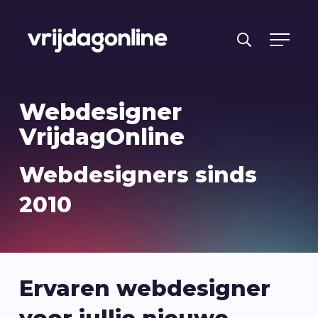
Producten
Webdesigner
Diensten
VrijdagOnline
PRFT® werkwijze
Webdesigners sinds
Cases
2010
Over ons
Branches
Reviews
Ervaren webdesigner
Kennisbank