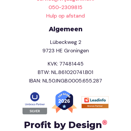
050-2309815
Hulp op afstand
Algemeen
Lübeckweg 2
9723 HE Groningen
KVK: 77481445
BTW: NL.861020741.B01
IBAN: NL50.INGB.0005.655.287
®
Profit by Design