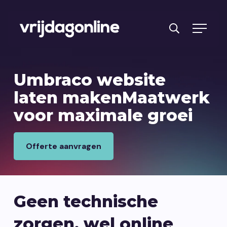
Producten
Umbraco website
Diensten
laten maken
Maatwerk
voor maximale groei
PRFT® werkwijze
Cases
Offerte aanvragen
Over ons
Branches
Geen technische
Reviews
zorgen, wel online
Kennisbank