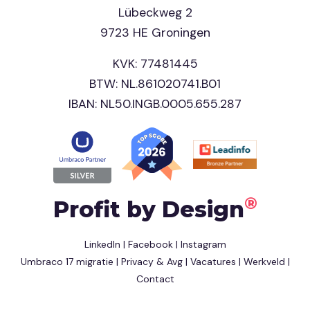
Lübeckweg 2
9723 HE Groningen
KVK: 77481445
BTW: NL.861020741.B01
IBAN: NL50.INGB.0005.655.287
®
Profit by Design
LinkedIn
|
Facebook
|
Instagram
Umbraco 17 migratie
|
Privacy & Avg
|
Vacatures
|
Werkveld
|
Contact