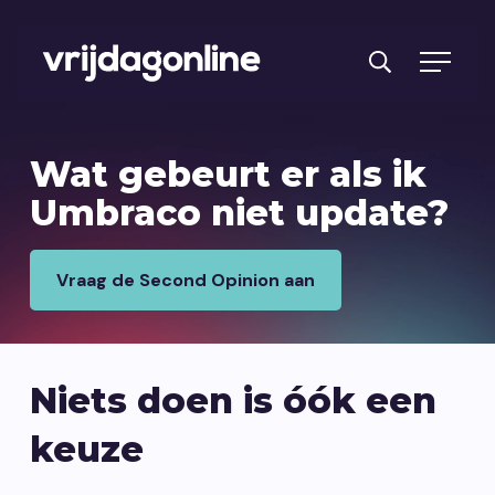
Producten
Wat gebeurt er als ik
Diensten
Umbraco niet update?
PRFT® werkwijze
Vraag de Second Opinion aan
Cases
Over ons
Niets doen is óók een
Branches
keuze
Reviews
Kennisbank