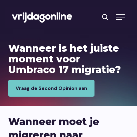
Producten
Wanneer is het juiste
Diensten
moment voor
Umbraco 17 migratie?
PRFT® werkwijze
Cases
Vraag de Second Opinion aan
Over ons
Branches
Wanneer moet je
Reviews
migreren naar
Kennisbank