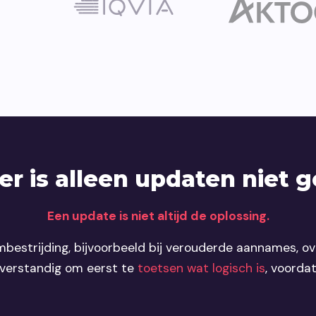
r is alleen updaten niet 
Een update is niet altijd de oplossing.
estrijding, bijvoorbeeld bij verouderde aannames, o
 verstandig om eerst te
toetsen wat logisch is
, voordat