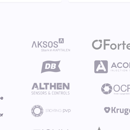
de
or