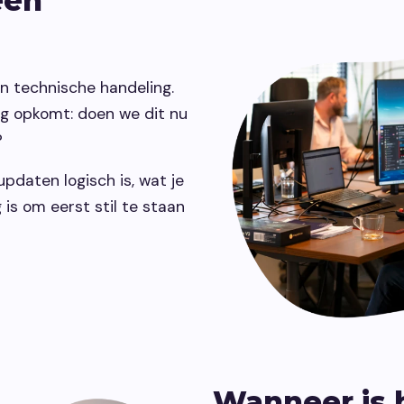
een
maken.
vindbaar make
Development
n technische handeling.
Webontwikkeling die past bij jouw
g opkomt: doen we dit nu
organisatie.
?
pdaten logisch is, wat je
is om eerst stil te staan
Wanneer is 