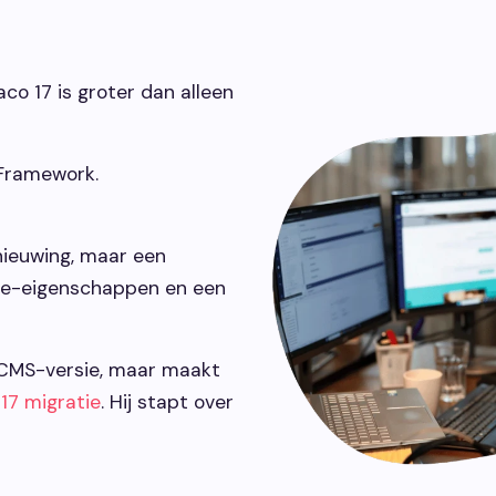
maken.
vindbaar make
Development
o 17 is groter dan alleen
Webontwikkeling die past bij jouw
organisatie.
 Framework.
nieuwing, maar een
ce-eigenschappen en een
n CMS-versie, maar maakt
17 migratie
. Hij stapt over