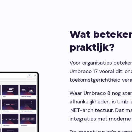
Wat beteken
praktijk?
Voor organisaties beteke
Umbraco 17 vooral dit: o
toekomstgerichtheid ver
Waar Umbraco 8 nog ster
afhankelijkheden, is Umbr
.NET-architectuur. Dat m
integraties met moderne 
De impact van zo’n overst