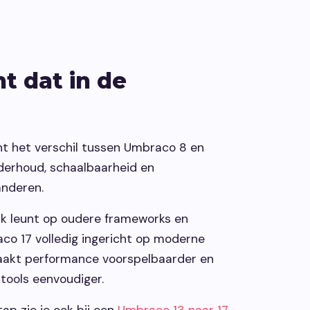
t dat in de
nt het verschil tussen Umbraco 8 en
nderhoud, schaalbaarheid en
anderen.
k leunt op oudere frameworks en
aco 17 volledig ingericht op moderne
aakt performance voorspelbaarder en
tools eenvoudiger.
ap zie je ook bij een
Umbraco 13 naar 17