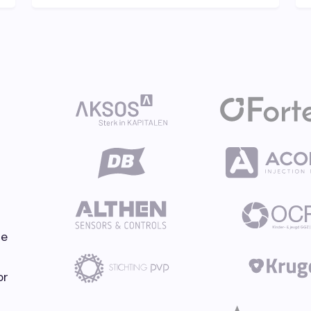
de
or