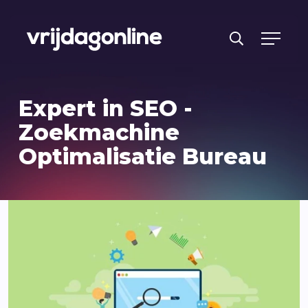
Producten
Expert in SEO -
Diensten
Zoekmachine
Optimalisatie Bureau
PRFT® werkwijze
Cases
Over ons
Branches
Reviews
Kennisbank