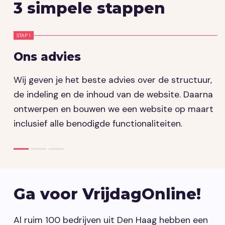
3 simpele stappen
STAP 1
S
Ons advies
O
Wij geven je het beste advies over de structuur,
O
de indeling en de inhoud van de website. Daarna
e
ontwerpen en bouwen we een website op maart
s
inclusief alle benodigde functionaliteiten.
d
Ga voor VrijdagOnline!
Al ruim 100 bedrijven uit Den Haag hebben een