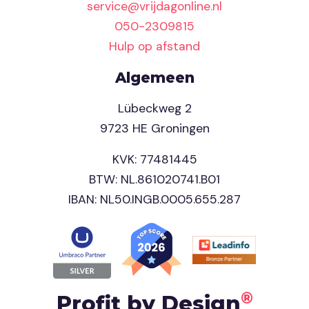
service@vrijdagonline.nl
050-2309815
Hulp op afstand
Algemeen
Lübeckweg 2
9723 HE Groningen
KVK: 77481445
BTW: NL.861020741.B01
IBAN: NL50.INGB.0005.655.287
®
Profit by Design