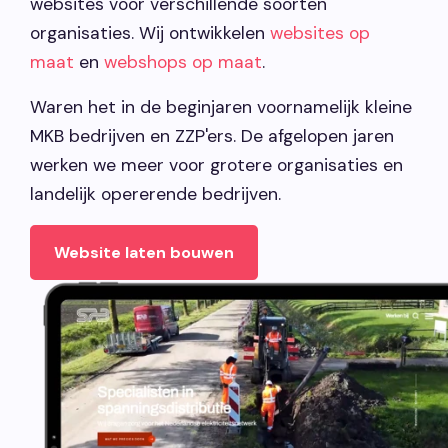
websites voor verschillende soorten
organisaties. Wij ontwikkelen
websites op
Vacatures
maat
en
webshops op maat
.
Contact opnemen
Waren het in de beginjaren voornamelijk kleine
MKB bedrijven en ZZP'ers. De afgelopen jaren
werken we meer voor grotere organisaties en
landelijk opererende bedrijven.
Website laten bouwen