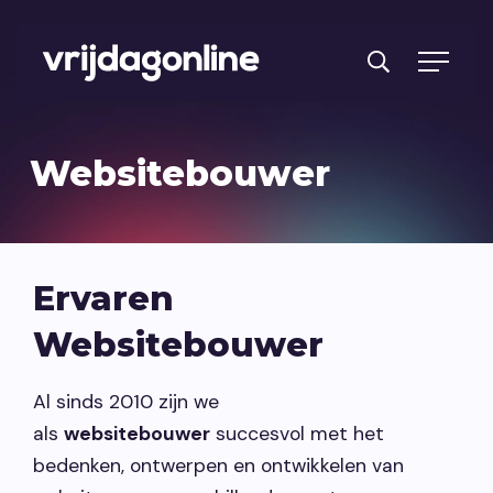
Producten
Website
bouwer
Diensten
PRFT® werkwijze
Ervaren
Cases
Websitebouwer
Over ons
Branches
Al sinds 2010 zijn we
als
websitebouwer
succesvol met het
Reviews
bedenken, ontwerpen en ontwikkelen van
Kennisbank