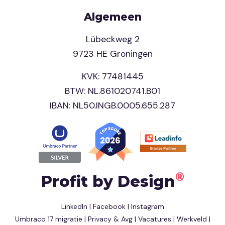
Algemeen
Lübeckweg 2
9723 HE Groningen
KVK: 77481445
BTW: NL.861020741.B01
IBAN: NL50.INGB.0005.655.287
®
Profit by Design
LinkedIn
|
Facebook
|
Instagram
Umbraco 17 migratie
|
Privacy & Avg
|
Vacatures
|
Werkveld
|