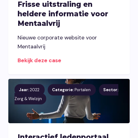
Frisse uitstraling en
heldere informatie voor
Mentaalvrij
Nieuwe corporate website voor
Mentaalvrij
Bekijk deze case
Jaar:
2022
Categorie:
Portalen
Sector:
Zorg & Welzijn
Interactief ledenportaal