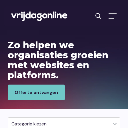
Producten
Zo helpen we
Diensten
organisaties
groeien
met websites en
PRFT® werkwijze
platforms.
Cases
Over ons
Offerte ontvangen
Branches
Reviews
Kennisbank