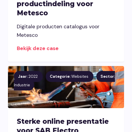
productindeling voor
Metesco
Digitale producten catalogus voor
Metesco
Bekijk deze case
Jaar:
2022
Categorie:
Websites
Sector:
Industrie
Sterke online presentatie
voor SAB Electro