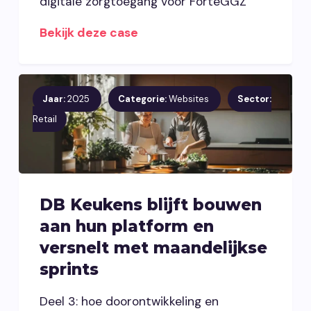
digitale zorgtoegang voor ForteGGZ
Bekijk deze case
Jaar:
2025
Categorie:
Websites
Sector:
Retail
DB Keukens blijft bouwen
aan hun platform en
versnelt met maandelijkse
sprints
Deel 3: hoe doorontwikkeling en