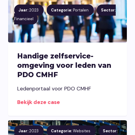
Jaar:
2023
Categorie:
Portalen
Sector:
Financieel
Handige zelfservice-
omgeving voor leden van
PDO CMHF
Ledenportaal voor PDO CMHF
Bekijk deze case
Jaar:
2023
Categorie:
Websites
Sector: