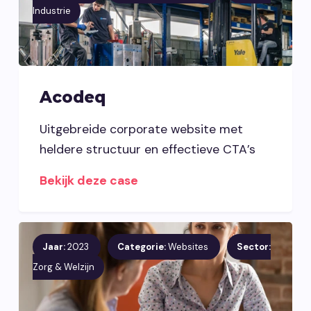
Industrie
Acodeq
Uitgebreide corporate website met
heldere structuur en effectieve CTA’s
Bekijk deze case
Jaar:
2023
Categorie:
Websites
Sector:
Zorg & Welzijn