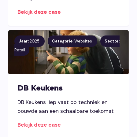
Bekijk deze case
Jaar:
2025
Categorie:
Websites
Sector:
Retail
DB Keukens
DB Keukens liep vast op techniek en
bouwde aan een schaalbare toekomst
Bekijk deze case